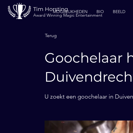
Tim Horsting
MOGELIJKHEDEN
BIO
BEELD
Award Winning Magic Entertainment
Terug
Goochelaar h
Duivendrech
U zoekt een goochelaar in Duiven