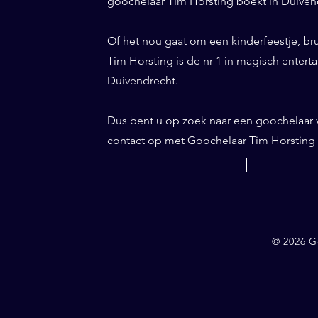
goochelaar Tim Horsting boekt in Duivend
Of het nou gaat om een kinderfeestje, br
Tim Horsting is de nr 1 in magisch entertai
Duivendrecht.
Dus bent u op zoek naar een goochelaar
contact op met Goochelaar Tim Horsting
© 2026 G