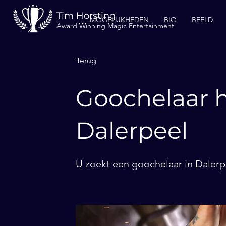
Tim Horsting
MOGELIJKHEDEN
BIO
BEELD
Award Winning Magic Entertainment
Terug
Goochelaar h
Dalerpeel
U zoekt een goochelaar in Dalerpe