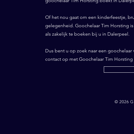
goochelaar Tim Horsting boekt in Dalerpee
Of het nou gaat om een kinderfeestje, bru
gelegenheid. Goochelaar Tim Horsting is d
als zakelijk te boeken bij u in Dalerpeel.
Dus bent u op zoek naar een goochelaar
contact op met Goochelaar Tim Horsting
© 2026 G