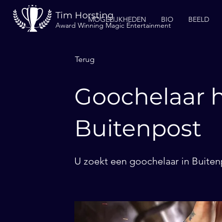
Tim Horsting
MOGELIJKHEDEN
BIO
BEELD
Award Winning Magic Entertainment
Terug
Goochelaar h
Buitenpost
U zoekt een goochelaar in Buiten