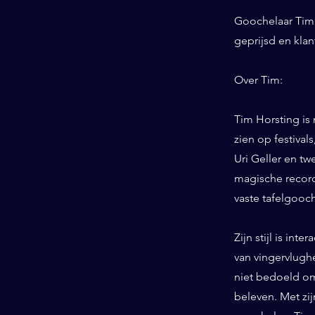
Goochelaar Tim 
geprijsd en kla
Over Tim:
Tim Horsting is
zien op festiva
Uri Geller en tw
magische record
vaste tafelgooc
Zijn stijl is int
van vingervlughe
niet bedoeld om
beleven. Met zij