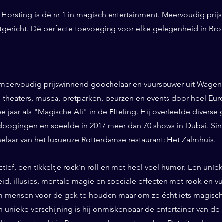
Horsting is dé nr 1 in magisch entertainment. Meervoudig prij
ntgericht. Dé perfecte toevoeging voor elke gelegenheid in Br
 meervoudig prijswinnend goochelaar en vuurspuwer uit Wageni
ls, theaters, musea, pretparken, beurzen en events door heel Eu
ee jaar als "Magische Ali" in de Efteling. Hij overleefde diverse 
pogingen en speelde in 2017 meer dan 70 shows in Dubai. Sinds
helaar van het luxueuze Rotterdamse restaurant: Het Zalmhuis.
eractief, een tikkeltje rock'n roll en met heel veel humor. Een un
id, illusies, mentale magie en speciale effecten met rook en vuur
 mensen voor de gek te houden maar om ze écht iets magisch 
n unieke verschijning is hij onmiskenbaar de entertainer van de