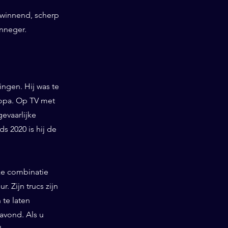
swinnend, scherp
onneger.
ngen. Hij was te
ropa. Op TV met
gevaarlijke
 2020 is hij de
ieke combinatie
. Zijn trucs zijn
te laten
 avond. Als u