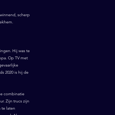
swinnend, scherp
oekhem.
ngen. Hij was te
ropa. Op TV met
gevaarlijke
 2020 is hij de
ieke combinatie
. Zijn trucs zijn
te laten