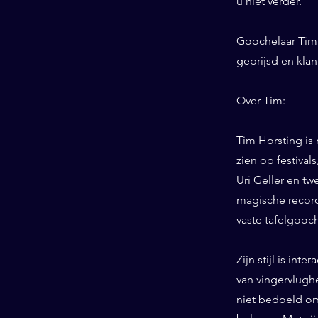
u niet verder.
Goochelaar Tim 
geprijsd en kla
Over Tim:
Tim Horsting is
zien op festiva
Uri Geller en tw
magische record
vaste tafelgooc
Zijn stijl is int
van vingervlughe
niet bedoeld om