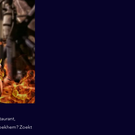
taurant,
roekhem? Zoekt