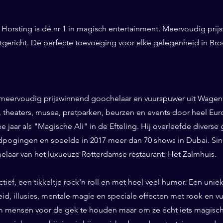
Horsting is dé nr 1 in magisch entertainment. Meervoudig prij
ntgericht. Dé perfecte toevoeging voor elke gelegenheid in Br
 meervoudig prijswinnend goochelaar en vuurspuwer uit Wageni
ls, theaters, musea, pretparken, beurzen en events door heel Eu
ee jaar als "Magische Ali" in de Efteling. Hij overleefde diverse 
pogingen en speelde in 2017 meer dan 70 shows in Dubai. Sinds
helaar van het luxueuze Rotterdamse restaurant: Het Zalmhuis.
eractief, een tikkeltje rock'n roll en met heel veel humor. Een un
id, illusies, mentale magie en speciale effecten met rook en vuur
 mensen voor de gek te houden maar om ze écht iets magisch 