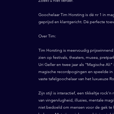
Zoekt u niet verder.
Goochelaar Tim Horsting is dé nr 1 in ma
geprijsd en klantgericht. Dé perfecte to
Over Tim:
Tim Horsting is meervoudig prijswinnend
zien op festivals, theaters, musea, pretp
Uri Geller en twee jaar als "Magische Ali" 
magische recordpogingen en speelde in 20
vaste tafelgoochelaar van het luxueuze Ro
Zijn stijl is interactief, een tikkeltje roc
van vingervlugheid, illusies, mentale magi
niet bedoeld om mensen voor de gek te h