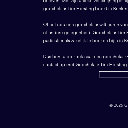
beleven. Met zijn unieke verschijning is h
goochelaar Tim Horsting boekt in Brinkma
Of het nou een goochelaar wilt huren voor 
of andere gelegenheid. Goochelaar Tim Ho
particulier als zakelijk te boeken bij u in
Dus bent u op zoek naar een goochelaar
contact op met Goochelaar Tim Horsting
© 2026 G