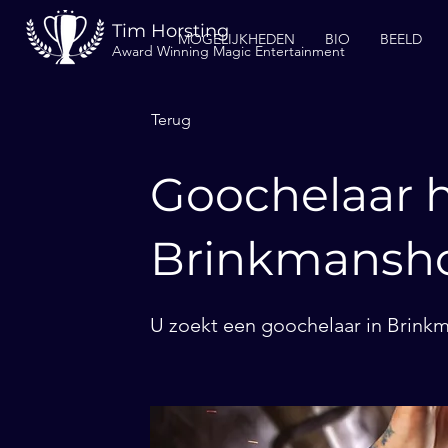
Tim Horsting
MOGELIJKHEDEN
BIO
BEELD
Award Winning Magic Entertainment
Terug
Goochelaar h
Brinkmansh
U zoekt een goochelaar in Brinkm