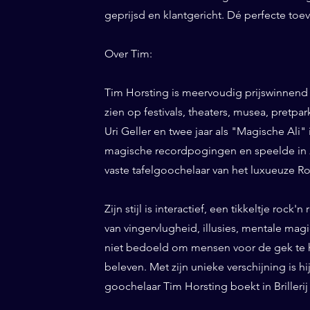
geprijsd en klantgericht. Dé perfecte toev
Over Tim:
Tim Horsting is meervoudig prijswinnend
zien op festivals, theaters, musea, pretp
Uri Geller en twee jaar als "Magische Ali" 
magische recordpogingen en speelde in 20
vaste tafelgoochelaar van het luxueuze Ro
Zijn stijl is interactief, een tikkeltje roc
van vingervlugheid, illusies, mentale magi
niet bedoeld om mensen voor de gek te h
beleven. Met zijn unieke verschijning is h
goochelaar Tim Horsting boekt in Brillerij