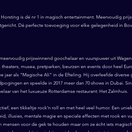
Horsting is dé nr 1 in magisch entertainment. Meervoudig prij
ntgericht. Dé perfecte toevoeging voor elke gelegenheid in Bo
 meervoudig prijswinnend goochelaar en vuurspuwer uit Wageni
ls, theaters, musea, pretparken, beurzen en events door heel Eu
ee jaar als "Magische Ali" in de Efteling. Hij overleefde diverse 
pogingen en speelde in 2017 meer dan 70 shows in Dubai. Sinds
helaar van het luxueuze Rotterdamse restaurant: Het Zalmhuis.
eractief, een tikkeltje rock'n roll en met heel veel humor. Een un
id, illusies, mentale magie en speciale effecten met rook en vuur
 mensen voor de gek te houden maar om ze écht iets magisch 