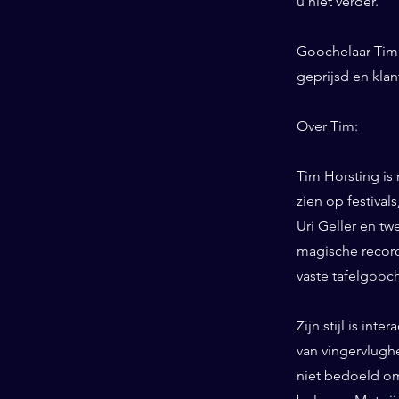
u niet verder.
Goochelaar Tim 
geprijsd en kla
Over Tim:
Tim Horsting is
zien op festiva
Uri Geller en tw
magische record
vaste tafelgooc
Zijn stijl is int
van vingervlughe
niet bedoeld om