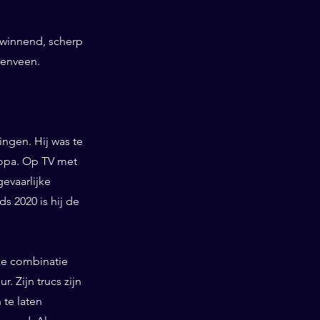
swinnend, scherp
venveen.
ngen. Hij was te
ropa. Op TV met
gevaarlijke
 2020 is hij de
ieke combinatie
. Zijn trucs zijn
te laten