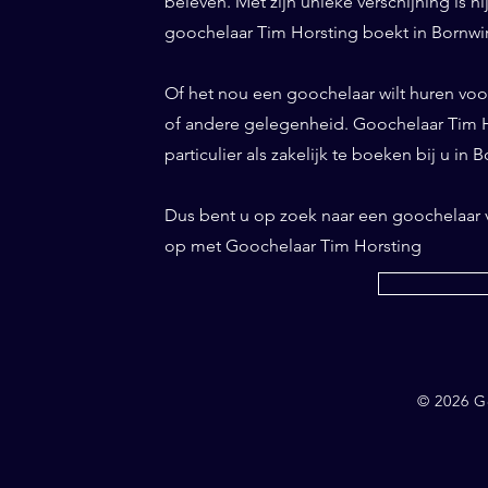
beleven. Met zijn unieke verschijning is h
goochelaar Tim Horsting boekt in Bornwird
Of het nou een goochelaar wilt huren voor 
of andere gelegenheid. Goochelaar Tim Ho
particulier als zakelijk te boeken bij u in 
Dus bent u op zoek naar een goochelaar
op met Goochelaar Tim Horsting
© 2026 G