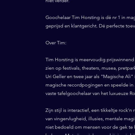
niet verder.
Goochelaar Tim Horsting is dé nr 1 in ma
geprijsd en klantgericht. Dé perfecte to
Over Tim:
Tim Horsting is meervoudig prijswinnend
zien op festivals, theaters, musea, pretp
Uri Geller en twee jaar als "Magische Ali" 
magische recordpogingen en speelde in 20
vaste tafelgoochelaar van het luxueuze Ro
Zijn stijl is interactief, een tikkeltje roc
van vingervlugheid, illusies, mentale magi
niet bedoeld om mensen voor de gek te h