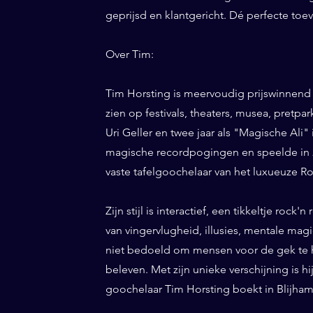
geprijsd en klantgericht. Dé perfecte toe
Over Tim:
Tim Horsting is meervoudig prijswinnend
zien op festivals, theaters, musea, pretp
Uri Geller en twee jaar als "Magische Ali" 
magische recordpogingen en speelde in 20
vaste tafelgoochelaar van het luxueuze Ro
Zijn stijl is interactief, een tikkeltje roc
van vingervlugheid, illusies, mentale magi
niet bedoeld om mensen voor de gek te h
beleven. Met zijn unieke verschijning is h
goochelaar Tim Horsting boekt in Blijham 