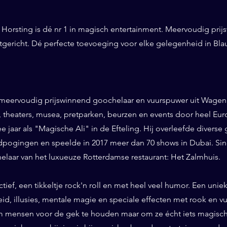
Horsting is dé nr 1 in magisch entertainment. Meervoudig prij
ntgericht. Dé perfecte toevoeging voor elke gelegenheid in Bla
 meervoudig prijswinnend goochelaar en vuurspuwer uit Wageni
ls, theaters, musea, pretparken, beurzen en events door heel Eu
ee jaar als "Magische Ali" in de Efteling. Hij overleefde diverse 
pogingen en speelde in 2017 meer dan 70 shows in Dubai. Sinds
helaar van het luxueuze Rotterdamse restaurant: Het Zalmhuis.
eractief, een tikkeltje rock'n roll en met heel veel humor. Een un
id, illusies, mentale magie en speciale effecten met rook en vuur
 mensen voor de gek te houden maar om ze écht iets magisch 