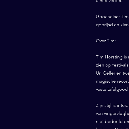
u niet verder.
Goochelaar Tim 
geprijsd en kla
Over Tim:
Tim Horsting is
zien op festiva
Uri Geller en tw
magische record
vaste tafelgooc
Zijn stijl is int
van vingervlughe
niet bedoeld om