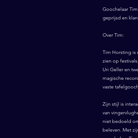
Goochelaar Tim 
geprijsd en kla
Over Tim:
Tim Horsting is
zien op festiva
Uri Geller en tw
magische record
vaste tafelgooc
Zijn stijl is int
van vingervlughe
niet bedoeld om
beleven. Met zij