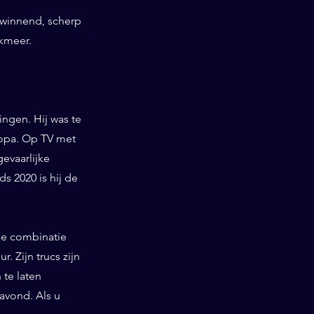
swinnend, scherp
rkmeer.
ngen. Hij was te
ropa. Op TV met
gevaarlijke
 2020 is hij de
ieke combinatie
. Zijn trucs zijn
te laten
 avond. Als u