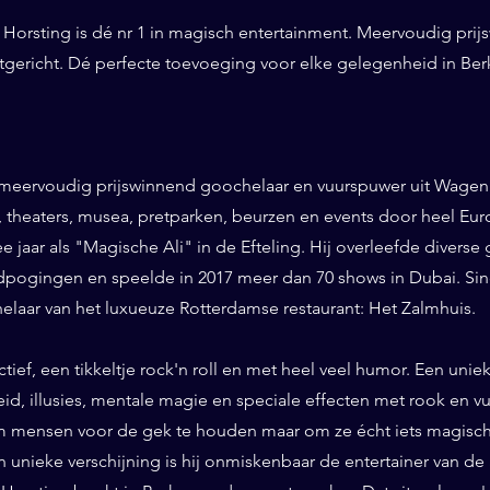
Horsting is dé nr 1 in magisch entertainment. Meervoudig prij
ntgericht. Dé perfecte toevoeging voor elke gelegenheid in Be
 meervoudig prijswinnend goochelaar en vuurspuwer uit Wageni
ls, theaters, musea, pretparken, beurzen en events door heel Eu
ee jaar als "Magische Ali" in de Efteling. Hij overleefde diverse 
pogingen en speelde in 2017 meer dan 70 shows in Dubai. Sinds
helaar van het luxueuze Rotterdamse restaurant: Het Zalmhuis.
eractief, een tikkeltje rock'n roll en met heel veel humor. Een un
id, illusies, mentale magie en speciale effecten met rook en vuur
 mensen voor de gek te houden maar om ze écht iets magisch 
n unieke verschijning is hij onmiskenbaar de entertainer van de