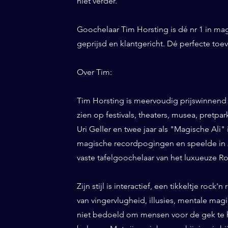
niet verder.
Goochelaar Tim Horsting is dé nr 1 in ma
geprijsd en klantgericht. Dé perfecte to
Over Tim:
Tim Horsting is meervoudig prijswinnend
zien op festivals, theaters, musea, pretp
Uri Geller en twee jaar als "Magische Ali" 
magische recordpogingen en speelde in 20
vaste tafelgoochelaar van het luxueuze Ro
Zijn stijl is interactief, een tikkeltje roc
van vingervlugheid, illusies, mentale magi
niet bedoeld om mensen voor de gek te h