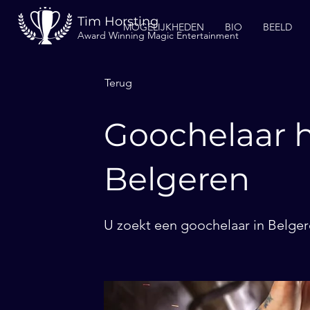
Tim Horsting
MOGELIJKHEDEN
BIO
BEELD
Award Winning Magic Entertainment
Terug
Goochelaar h
Belgeren
U zoekt een goochelaar in Belger