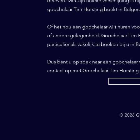
beleven. Met zijn unieke verschijning is h
goochelaar Tim Horsting boekt in Belgeren
Of het nou een goochelaar wilt huren voor 
of andere gelegenheid. Goochelaar Tim Ho
particulier als zakelijk te boeken bij u in 
Dus bent u op zoek naar een goochelaar
contact op met Goochelaar Tim Horsting
© 2026 G