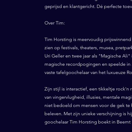
geprijsd en klantgericht. Dé perfecte to
Over Tim:
Tim Horsting is meervoudig prijswinnend
zien op festivals, theaters, musea, pretp
Uri Geller en twee jaar als "Magische Ali" 
magische recordpogingen en speelde in 20
vaste tafelgoochelaar van het luxueuze Ro
Zijn stijl is interactief, een tikkeltje roc
van vingervlugheid, illusies, mentale magi
niet bedoeld om mensen voor de gek te h
beleven. Met zijn unieke verschijning is h
goochelaar Tim Horsting boekt in Beemt d