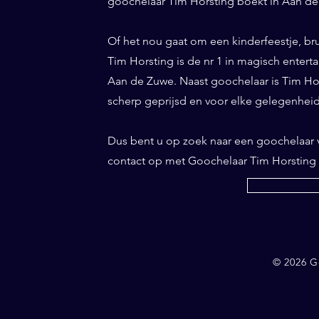
goochelaar Tim Horsting boekt in Aan de 
Of het nou gaat om een kinderfeestje, br
Tim Horsting is de nr 1 in magisch entertai
Aan de Zuwe. Naast goochelaar is Tim Hor
scherp geprijsd en voor elke gelegenhei
Dus bent u op zoek naar een goochelaar
contact op met Goochelaar Tim Horsting
© 2026 G